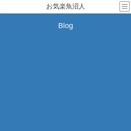
コ
ナ
お気楽魚沼人
ン
ビ
テ
ゲ
ン
ー
Blog
ツ
シ
へ
ョ
ス
ン
キ
に
ッ
移
プ
動