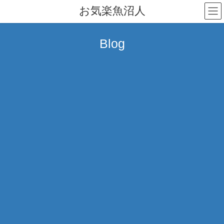
コ
ナ
お気楽魚沼人
ン
ビ
テ
ゲ
ン
ー
Blog
ツ
シ
へ
ョ
ス
ン
キ
に
ッ
移
プ
動