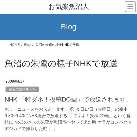
コ
ナ
お気楽魚沼人
ン
ビ
テ
ゲ
ン
ー
Blog
ツ
シ
へ
ョ
ス
ン
HOME
Blog
魚沼の朱鷺の様子NHKで放送
キ
に
ッ
移
プ
動
魚沼の朱鷺の様子NHKで放送
2009/04/17
最近の出来事とか
NHK 「特ダネ！投稿DO画」で放送されます。
ホットニュースをお伝えします。 😯 今日17日（金曜日）の夜中
0:30~0:40にNHK総合で放送する 「特ダネ！投稿DO画」という番
組に No.3のメスの朱鷺が魚沼市へやって来た時 オラがコンパクト
デジカメで撮影した動 […]