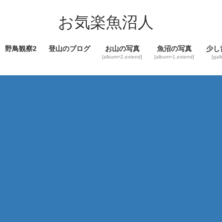
コ
ナ
ン
ビ
お気楽魚沼人
テ
ゲ
ン
ー
野鳥観察2
登山のブログ
お山の写真
魚沼の写真
少し
ツ
シ
[album=2,extend]
[album=1,extend]
[gal
へ
ョ
ス
ン
キ
に
ッ
移
プ
動