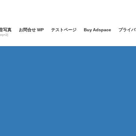
昔写真
お問合せ WP
テストページ
Buy Adspace
プライバ
lery=2]