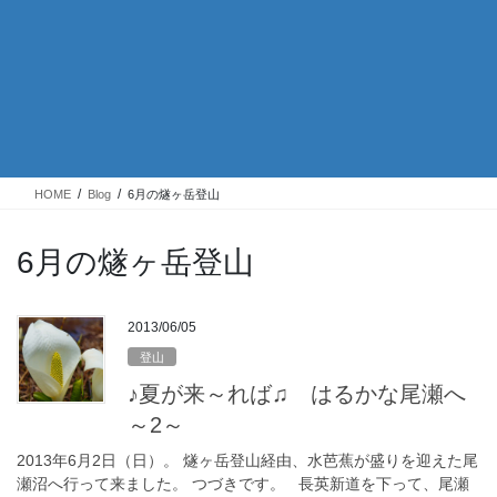
HOME
Blog
6月の燧ヶ岳登山
6月の燧ヶ岳登山
2013/06/05
登山
♪夏が来～れば♫ はるかな尾瀬へ
～2～
2013年6月2日（日）。 燧ヶ岳登山経由、水芭蕉が盛りを迎えた尾
瀬沼へ行って来ました。 つづきです。 長英新道を下って、尾瀬