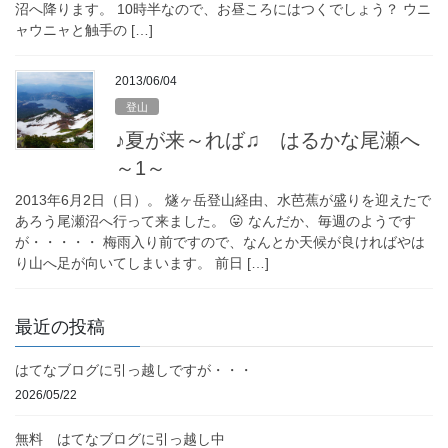
沼へ降ります。 10時半なので、お昼ころにはつくでしょう？ ウニ
ャウニャと触手の […]
2013/06/04
登山
♪夏が来～れば♫ はるかな尾瀬へ
～1～
2013年6月2日（日）。 燧ヶ岳登山経由、水芭蕉が盛りを迎えたで
あろう尾瀬沼へ行って来ました。 😛 なんだか、毎週のようです
が・・・・・ 梅雨入り前ですので、なんとか天候が良ければやは
り山へ足が向いてしまいます。 前日 […]
最近の投稿
はてなブログに引っ越しですが・・・
2026/05/22
無料 はてなブログに引っ越し中