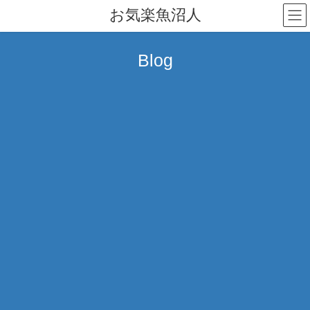
コ
ナ
お気楽魚沼人
ン
ビ
テ
ゲ
ン
ー
Blog
ツ
シ
へ
ョ
ス
ン
キ
に
ッ
移
プ
動