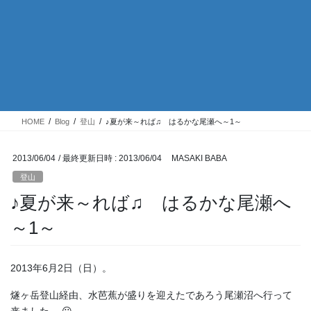
HOME
Blog
登山
♪夏が来～れば♫ はるかな尾瀬へ～1～
2013/06/04
/ 最終更新日時 :
2013/06/04
MASAKI BABA
登山
♪夏が来～れば♫ はるかな尾瀬へ
～1～
2013年6月2日（日）。
燧ヶ岳登山経由、水芭蕉が盛りを迎えたであろう尾瀬沼へ行って