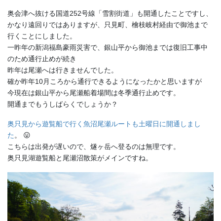
奥会津へ抜ける国道252号線「雪割街道」も開通したことですし、
かなり遠回りではありますが、只見町、檜枝岐村経由で御池まで
行くことにしました。
一昨年の新潟福島豪雨災害で、銀山平から御池までは復旧工事中
のため通行止めが続き
昨年は尾瀬へは行きませんでした。
確か昨年10月ころから通行できるようになったかと思いますが
今現在は銀山平から尾瀬船着場間は冬季通行止めです。
開通までもうしばらくでしょうか？
奥只見から遊覧船で行く魚沼尾瀬ルートも土曜日に開通しまし
た
。 😛
こちらは出発が遅いので、燧ヶ岳へ登るのは無理です。
奥只見湖遊覧船と尾瀬沼散策がメインですね。