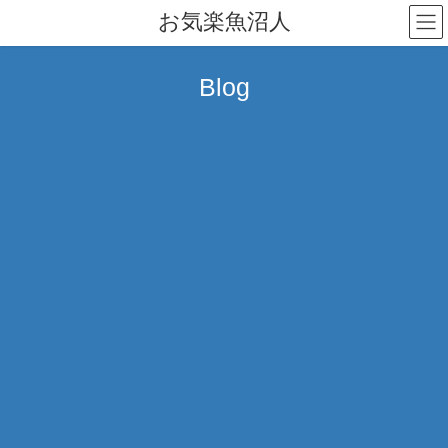
コ
ナ
お気楽魚沼人
ン
ビ
テ
ゲ
ン
ー
Blog
ツ
シ
へ
ョ
ス
ン
キ
に
ッ
移
プ
動