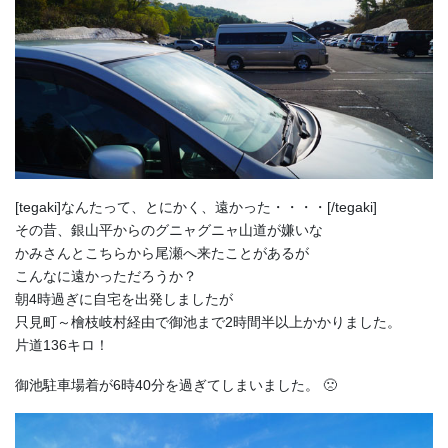
[tegaki]なんたって、とにかく、遠かった・・・・[/tegaki]
その昔、銀山平からのグニャグニャ山道が嫌いな
かみさんとこちらから尾瀬へ来たことがあるが
こんなに遠かっただろうか？
朝4時過ぎに自宅を出発しましたが
只見町～檜枝岐村経由で御池まで2時間半以上かかりました。
片道136キロ！
御池駐車場着が6時40分を過ぎてしまいました。 🙁