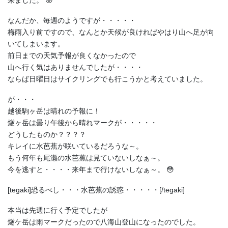
来ました。 😛
なんだか、毎週のようですが・・・・・
梅雨入り前ですので、なんとか天候が良ければやはり山へ足が向
いてしまいます。
前日までの天気予報が良くなかったので
山へ行く気はありませんでしたが・・・・
ならば日曜日はサイクリングでも行こうかと考えていました。
が・・・
越後駒ヶ岳は晴れの予報に！
燧ヶ岳は曇り午後から晴れマークが・・・・・
どうしたものか？？？？
キレイに水芭蕉が咲いているだろうな～。
もう何年も尾瀬の水芭蕉は見ていないしなぁ～。
今を逃すと・・・・来年まで行けないしなぁ～。 😳
[tegaki]恐るべし・・・水芭蕉の誘惑・・・・・[/tegaki]
本当は先週に行く予定でしたが
燧ケ岳は雨マークだったので八海山登山になったのでした。