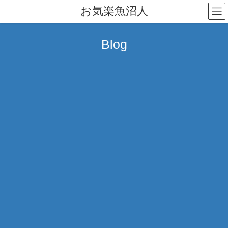
コ
ナ
お気楽魚沼人
ン
ビ
テ
ゲ
ン
ー
Blog
ツ
シ
へ
ョ
ス
ン
キ
に
ッ
移
プ
動