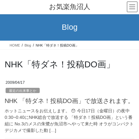
コ
ナ
お気楽魚沼人
ン
ビ
テ
ゲ
ン
ー
Blog
ツ
シ
へ
ョ
ス
ン
HOME
Blog
NHK「特ダネ！投稿DO画」
キ
に
ッ
移
プ
動
NHK「特ダネ！投稿DO画」
2009/04/17
最近の出来事とか
NHK 「特ダネ！投稿DO画」で放送されます。
ホットニュースをお伝えします。 😯 今日17日（金曜日）の夜中
0:30~0:40にNHK総合で放送する 「特ダネ！投稿DO画」という番
組に No.3のメスの朱鷺が魚沼市へやって来た時 オラがコンパクト
デジカメで撮影した動 […]