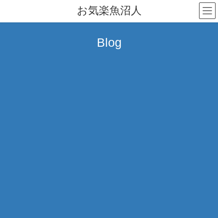
コ
ナ
お気楽魚沼人
ン
ビ
テ
ゲ
ン
ー
Blog
ツ
シ
へ
ョ
ス
ン
キ
に
ッ
移
プ
動