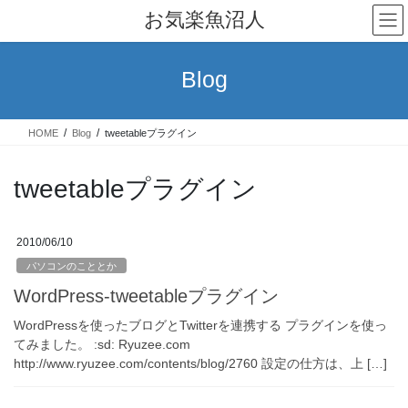
コ
ナ
お気楽魚沼人
ン
ビ
テ
ゲ
ン
ー
Blog
ツ
シ
へ
ョ
ス
ン
HOME
Blog
tweetableプラグイン
キ
に
ッ
移
プ
動
tweetableプラグイン
2010/06/10
パソコンのこととか
WordPress-tweetableプラグイン
WordPressを使ったブログとTwitterを連携する プラグインを使っ
てみました。 :sd: Ryuzee.com
http://www.ryuzee.com/contents/blog/2760 設定の仕方は、上 […]