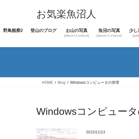
コ
ナ
ン
ビ
お気楽魚沼人
テ
ゲ
ン
ー
野鳥観察2
登山のブログ
お山の写真
魚沼の写真
少し
ツ
シ
[album=2,extend]
[album=1,extend]
[gal
へ
ョ
ス
ン
キ
に
ッ
移
プ
動
HOME
Blog
Windowsコンピュータの管理
Windowsコンピュー
2015/11/13