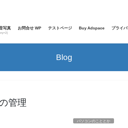
昔写真
お問合せ WP
テストページ
Buy Adspace
プライバ
lery=2]
Blog
タの管理
パソコンのこととか