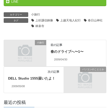
LINE
小旅行
カテゴリー
上杉謙信銅像
上越天地人紀行
春日山神社
タグ
林泉寺
小旅行
前の記事
春のドライブへ〜1〜
2009/04/30
パソコンのこととか
次の記事
DELL Studio 1555届いたよ！
2009/05/08
最近の投稿