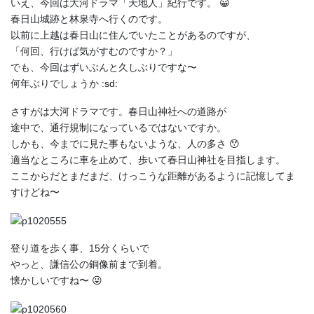
いえ、今回は大河ドラマ「天地人」紀行です。 😀
春日山城跡と林泉寺へ行くのです。
以前に上越は春日山に住んでいたことがあるのですが、
「何回、行けば気がすむのですか？」
でも、今回はずいぶんと久しぶりですな〜
何年ぶりでしょうか :sd:
さすがは大河ドラマです。春日山神社への道路が
途中で、通行規制になっているではないですか。
しかも、今までに見た事もないような、人の多さ 😯
適当なところに車を止めて、歩いて春日山神社を目指します。
ここからだとまだまだ、けっこうな距離があるように記憶してま
すけどね〜
登り道を歩く事、15分くらいで
やっと、謙信公の銅像前まで到着。
懐かしいですね〜 😛