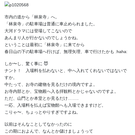
市内の道から「林泉寺」へ。
「林泉寺」の駐車場は普通に車止められました。
大河ドラマには登場してこないので
あんまり人が行かないのでしょうかね。
ということは最初に「林泉寺」に来てから
春日山の下の駐車場へ行けば、無理矢理、車で行けたかも :haha:
しか〜し、驚く事に 😈
ナント！ 入場料を払わないと、中へ入れてくれないではないで
すか。
中たって、お寺の建物を見るだけの境内ですよ。
お寺内部とか、宝物殿へ入る拝観料とかじゃないのですよ。
ただ、山門とか本堂とか見るだけ……..
一応、入場料を払えば宝物館へも入場できますけど。
こりゃ〜、ちょっとやりすぎですよね。
以前はそんなことしてなかったのに
この期におよんで、なんとか儲けましょうって