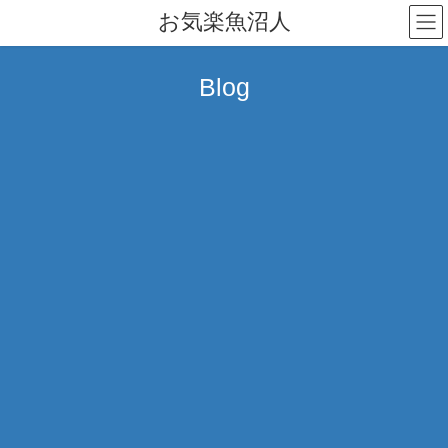
コ
ナ
お気楽魚沼人
ン
ビ
テ
ゲ
ン
ー
Blog
ツ
シ
へ
ョ
ス
ン
キ
に
ッ
移
プ
動