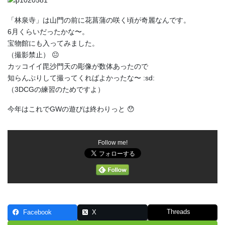
「林泉寺」は山門の前に花菖蒲の咲く頃が奇麗なんです。
6月くらいだったかな〜。
宝物館にも入ってみました。
（撮影禁止） 😐
カッコイイ毘沙門天の彫像が数体あったので
知らんぷりして撮ってくればよかったな〜 :sd:
（3DCGの練習のためですよ）
今年はこれでGWの遊びは終わりっと 😯
Follow me!
Threads
Facebook
X