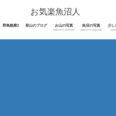
コ
ナ
ン
ビ
お気楽魚沼人
テ
ゲ
ン
ー
野鳥観察2
登山のブログ
お山の写真
魚沼の写真
少し
ツ
シ
[album=2,extend]
[album=1,extend]
[gal
へ
ョ
ス
ン
キ
に
ッ
移
プ
動