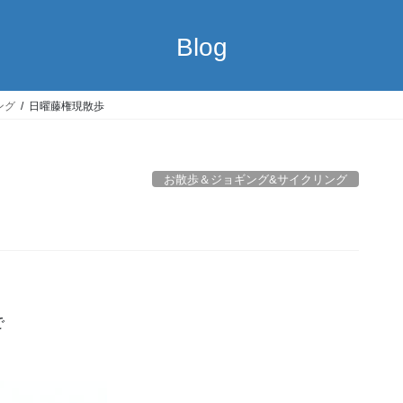
Blog
ング
日曜藤権現散歩
お散歩＆ジョギング&サイクリング
で