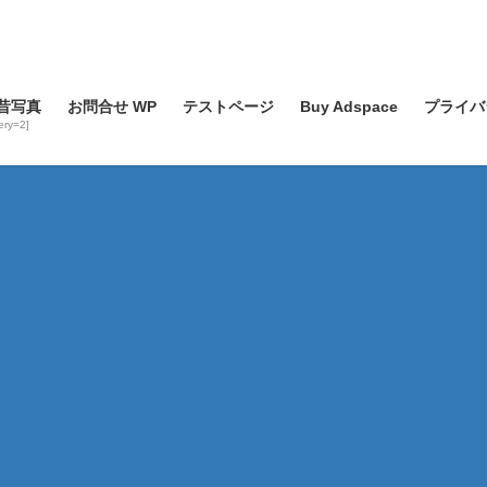
昔写真
お問合せ WP
テストページ
Buy Adspace
プライバ
lery=2]