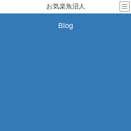
コ
ナ
お気楽魚沼人
ン
ビ
テ
ゲ
ン
ー
Blog
ツ
シ
へ
ョ
ス
ン
キ
に
ッ
移
プ
動