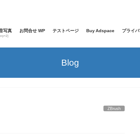
昔写真
お問合せ WP
テストページ
Buy Adspace
プライバ
lery=2]
Blog
ZBrush