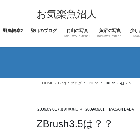
コ
ナ
ン
ビ
お気楽魚沼人
テ
ゲ
ン
ー
野鳥観察2
登山のブログ
お山の写真
魚沼の写真
少し
ツ
シ
[album=2,extend]
[album=1,extend]
[gal
へ
ョ
ス
ン
キ
に
ッ
移
プ
動
HOME
Blog
ブログ
ZBrush
ZBrush3.5は？？
2009/09/01
/ 最終更新日時 :
2009/09/01
MASAKI BABA
ZBrush3.5は？？