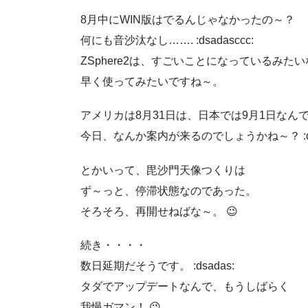
8月中にWIN版はでるんじゃなかったの～？
何にも音沙汰なし……. :dsadasccc:
ZSphere2は、すごいことになっているみた
早く使ってみたいですね～。
アメリカは8月31日は、日本では9月1日なん
今日、なんか案内が来るのでしょうかね～？ :dsa
とかいって、毘沙門天像つくりは
ず～っと、停滞状態なのであった。
そろそろ、再開せねばな～。 😉
続き・・・・
数日延期だそうです。 :dsadas:
タダでアップデートなんで、もうしばらく
我慢ガマン！ 😉