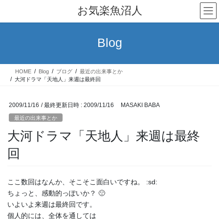
コ
ナ
お気楽魚沼人
ン
ビ
テ
ゲ
ン
ー
Blog
ツ
シ
へ
ョ
ス
ン
HOME
Blog
ブログ
最近の出来事とか
キ
に
大河ドラマ「天地人」来週は最終回
ッ
移
プ
動
2009/11/16
/ 最終更新日時 :
2009/11/16
MASAKI BABA
最近の出来事とか
大河ドラマ「天地人」来週は最終
回
ここ数回はなんか、そこそこ面白いですね。 :sd:
ちょっと、感動的っぽいか？ 🙁
いよいよ来週は最終回です。
個人的には、全体を通しては