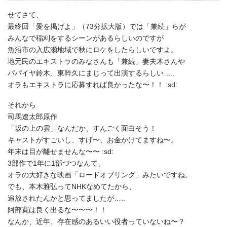
せてさて、
最終回「愛を掲げよ」（73分拡大版）では「兼続」らが
みんなで稲刈をするシーンがあるらしいのですが
魚沼市の入広瀬地域で秋にロケをしたらしいですよ。
地元民のエキストラのみなさんも「兼続」妻夫木さんや
パパイヤ鈴木、東幹久にまじって出演するらしい…..
オラもエキストラに応募すれば良かったな〜！！ :sd:
それから
司馬遼太郎原作
「坂の上の雲」なんだか、すんごく面白そう！
キャストがすごいし、すげ〜、お金かけてますね〜。
年末は目が離せませんな〜〜 :sd:
3部作で1年に1部づつなんて、
オラの大好きな映画「ロードオブリング」みたいですね。
でも、本木雅弘ってNHKなめてたから、
追放されたんかと思ってましたが…..
阿部寛は良く出るな〜〜〜！！
なんか、近年、存在感のあるいい役者っていないね〜？