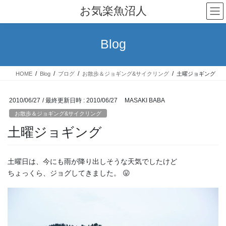
コ
ナ
お気楽魚沼人
ン
ビ
テ
ゲ
ン
ー
Blog
ツ
シ
へ
ョ
ス
ン
HOME
Blog
ブログ
お散歩＆ジョギング&サイクリング
土曜ジョギング
キ
に
ッ
移
プ
動
2010/06/27
/ 最終更新日時 :
2010/06/27
MASAKI BABA
お散歩＆ジョギング&サイクリング
土曜ジョギング
土曜日は、今にも雨が降り出しそうな天気でしたけど
ちょっくら、ジョグしてきました。 😛