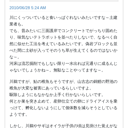
2010/06/28 5:24 AM
川にくっついていると食いっぱぐれないみたいですな～土建
業者も。
でも、昔みたいに三面護岸でコンクリートでがっちり固めた
り、味気ないテトラポットを並べたりしないで、なるべく自
然に似せた工法を考えているみたいです。偽岩ブロックも並
べた間に土砂が入ってそのうち草が生えてくるのではないか
な～。
河床は流芯掘削でもしない限り一水出れば元通りに成るんじ
ゃないでしょうかね～。無駄なことやってますな～。
川鵜ですが、鮎の稚魚もそうですが、山古志の錦鯉の野池の
稚魚が大変な被害にあっているらしいですよ。
駆除しようにもなかなか上手く行かないらしいです。
何とか巣を突き止めて、産卵仕立ての卵にドライアイスを乗
っけて、孵化しないようにして個体数を減らそうとしている
ようです。
しかし、川鵜やサギはオイラが子供の頃は見掛けた覚えがな