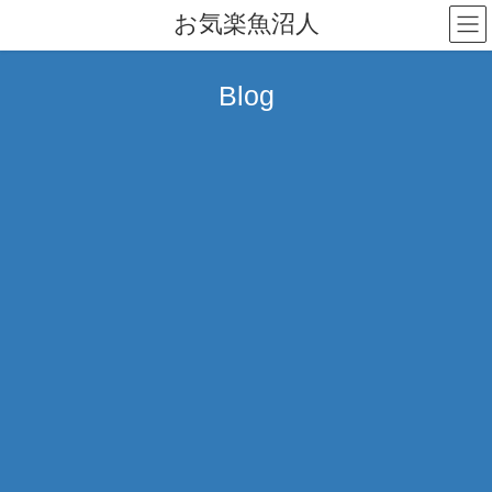
コ
ナ
お気楽魚沼人
ン
ビ
テ
ゲ
ン
ー
Blog
ツ
シ
へ
ョ
ス
ン
キ
に
ッ
移
プ
動