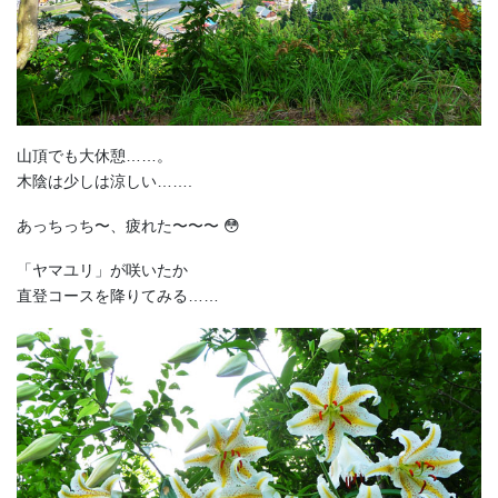
山頂でも大休憩……。
木陰は少しは涼しい…….
あっちっち〜、疲れた〜〜〜 😳
「ヤマユリ」が咲いたか
直登コースを降りてみる……