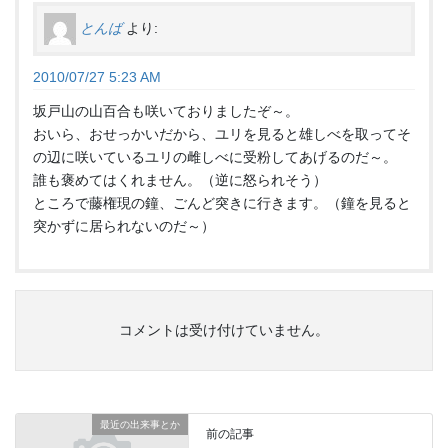
とんば
より:
2010/07/27 5:23 AM
坂戸山の山百合も咲いておりましたぞ～。
おいら、おせっかいだから、ユリを見ると雄しべを取ってそ
の辺に咲いているユリの雌しべに受粉してあげるのだ～。
誰も褒めてはくれません。（逆に怒られそう）
ところで藤権現の鐘、ごんど突きに行きます。（鐘を見ると
突かずに居られないのだ～）
コメントは受け付けていません。
最近の出来事とか
前の記事