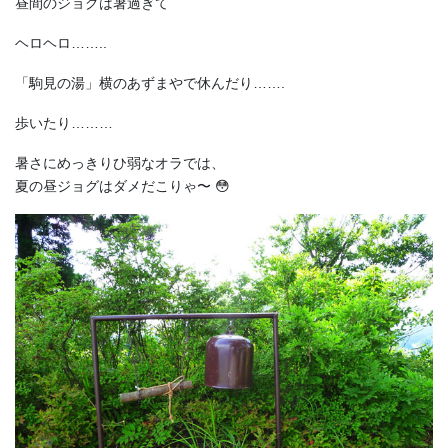
昼間のジョグは暑過ぎて
ヘロヘロ……..
「駒見の湯」横のあずまやで休んだり…….
歩いたり………
暑さにめっきりひ弱なオラでは、
夏の昼ジョグはダメだこりゃ〜 😳