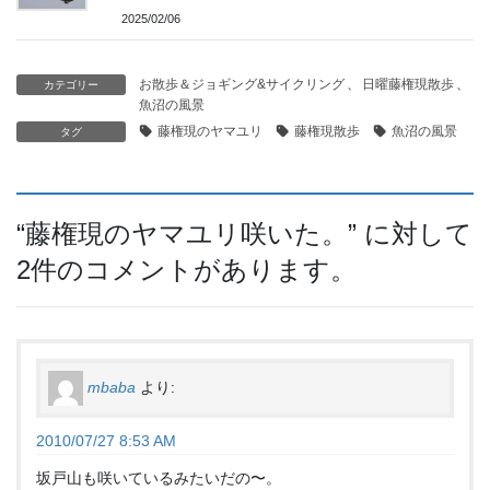
2025/02/06
お散歩＆ジョギング&サイクリング
、
日曜藤権現散歩
、
カテゴリー
魚沼の風景
藤権現のヤマユリ
藤権現散歩
魚沼の風景
タグ
“
藤権現のヤマユリ咲いた。
” に対して
2件のコメントがあります。
mbaba
より:
2010/07/27 8:53 AM
坂戸山も咲いているみたいだの〜。