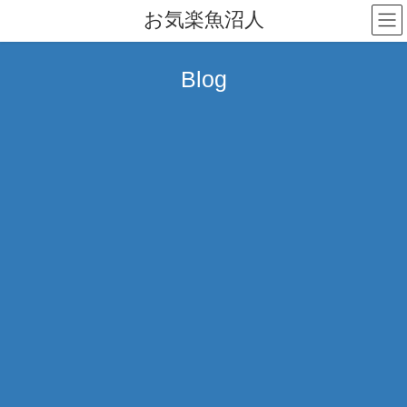
コ
ナ
お気楽魚沼人
ン
ビ
テ
ゲ
ン
ー
Blog
ツ
シ
へ
ョ
ス
ン
キ
に
ッ
移
プ
動