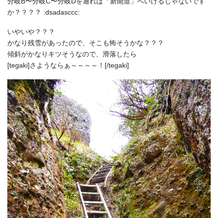
分岐B〜分岐C〜分岐Dを通れば「新開道」へいけるじゃないです
か？？？？ :dsadasccc:
いやいや？？？
かなり残雪があったので、そこも怖そうかな？？？
傾斜がかなりキツそうなので、滑落したら
[tegaki]さようならぁ～～～～！[/tegaki]