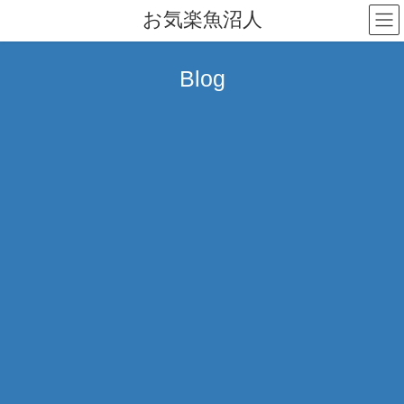
コ
ナ
お気楽魚沼人
ン
ビ
テ
ゲ
ン
ー
Blog
ツ
シ
へ
ョ
ス
ン
キ
に
ッ
移
プ
動