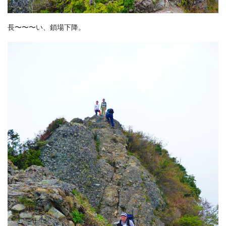
長〜〜〜い、鎖場下降。