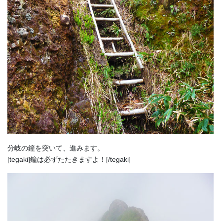
分岐の鐘を突いて、進みます。
[tegaki]鐘は必ずたたきますよ！[/tegaki]