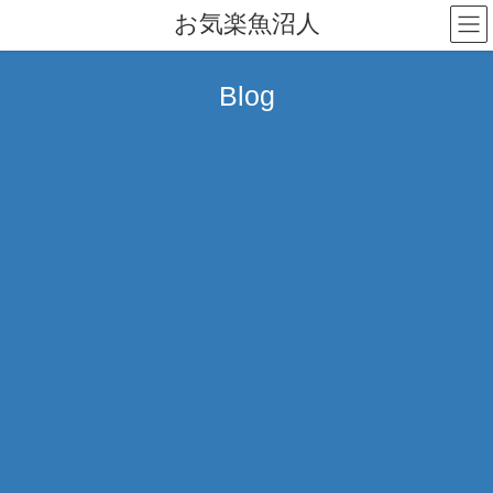
コ
ナ
お気楽魚沼人
ン
ビ
テ
ゲ
ン
ー
Blog
ツ
シ
へ
ョ
ス
ン
キ
に
ッ
移
プ
動