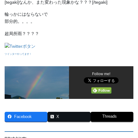
[tegaki]なんか、また変わった現象かな？？？[/tegaki]
輪っかにはならないで
部分的。。。。
超局所雨？？？？
ツイッターやってます！
Follow me!
Threads
Facebook
X