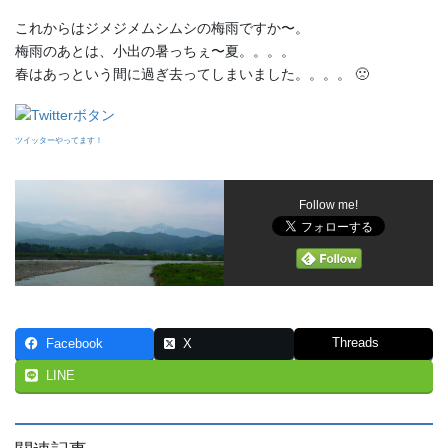
これからはジメジメムシムシの梅雨ですか〜。
梅雨のあとは、小出の暑っちぇ〜夏。。。。
春はあっという間に過ぎ去ってしまいました。。。。 🙁
ツイッターやってます！
Follow me!
Threads
Facebook
X
LINE