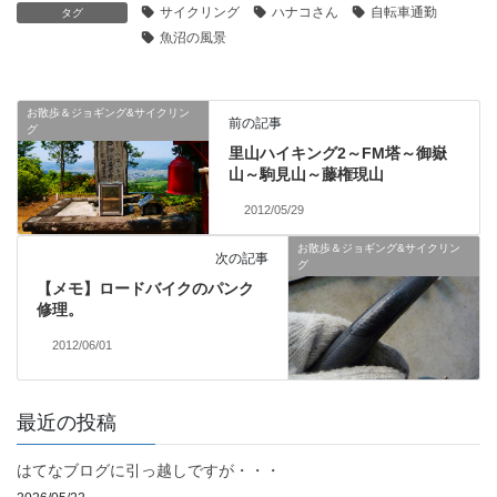
サイクリング
ハナコさん
自転車通勤
タグ
魚沼の風景
お散歩＆ジョギング&サイクリン
前の記事
グ
里山ハイキング2～FM塔～御嶽
山～駒見山～藤権現山
2012/05/29
お散歩＆ジョギング&サイクリン
次の記事
グ
【メモ】ロードバイクのパンク
修理。
2012/06/01
最近の投稿
はてなブログに引っ越しですが・・・