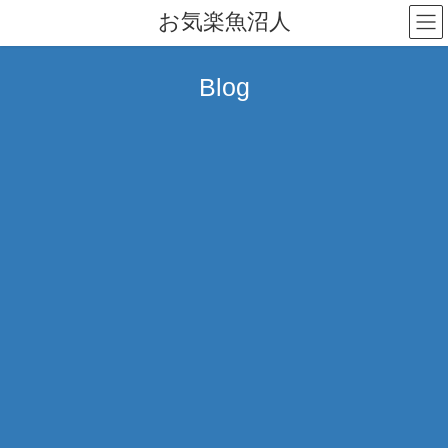
コ
ナ
お気楽魚沼人
ン
ビ
テ
ゲ
ン
ー
Blog
ツ
シ
へ
ョ
ス
ン
キ
に
ッ
移
プ
動