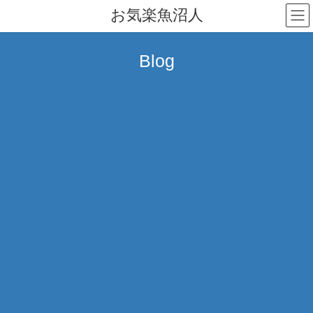
コ
ナ
お気楽魚沼人
ン
ビ
テ
ゲ
ン
ー
Blog
ツ
シ
へ
ョ
ス
ン
キ
に
ッ
移
プ
動