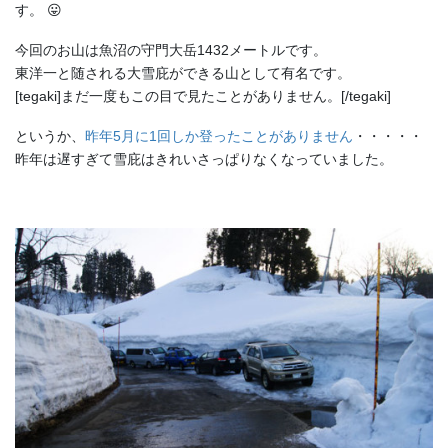
す。 😛
今回のお山は魚沼の守門大岳1432メートルです。
東洋一と随される大雪庇ができる山として有名です。
[tegaki]まだ一度もこの目で見たことがありません。[/tegaki]
というか、
昨年5月に1回しか登ったことがありません
・・・・・
昨年は遅すぎて雪庇はきれいさっぱりなくなっていました。