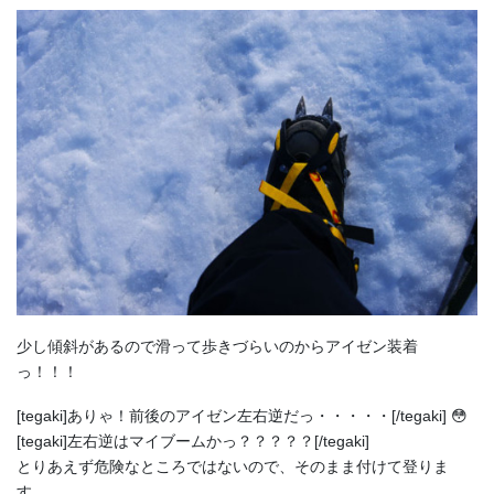
少し傾斜があるので滑って歩きづらいのからアイゼン装着
っ！！！
[tegaki]ありゃ！前後のアイゼン左右逆だっ・・・・・[/tegaki] 😳
[tegaki]左右逆はマイブームかっ？？？？？[/tegaki]
とりあえず危険なところではないので、そのまま付けて登りま
す。