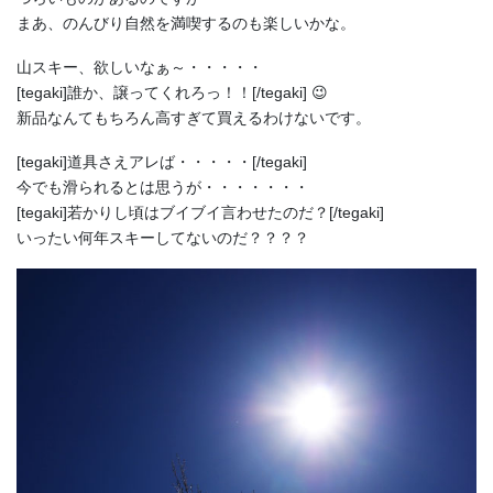
まあ、のんびり自然を満喫するのも楽しいかな。
山スキー、欲しいなぁ～・・・・・
[tegaki]誰か、譲ってくれろっ！！[/tegaki] 😉
新品なんてもちろん高すぎて買えるわけないです。
[tegaki]道具さえアレば・・・・・[/tegaki]
今でも滑られるとは思うが・・・・・・・
[tegaki]若かりし頃はブイブイ言わせたのだ？[/tegaki]
いったい何年スキーしてないのだ？？？？