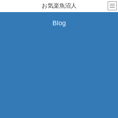
コ
ナ
お気楽魚沼人
ン
ビ
テ
ゲ
ン
ー
Blog
ツ
シ
へ
ョ
ス
ン
キ
に
ッ
移
プ
動