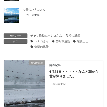
今日のハナコさん
2013/09/04
チャリ通勤＆ハナコさん
、
魚沼の風景
カテゴリー
ハナコさん
自転車通勤
越後三山
タグ
魚沼の風景
魚沼の風景
前の記事
4月21日・・・・・なんと朝から
雪が降りました。
2013/04/22