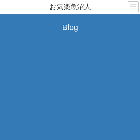
コ
ナ
お気楽魚沼人
ン
ビ
テ
ゲ
ン
ー
Blog
ツ
シ
へ
ョ
ス
ン
キ
に
ッ
移
プ
動