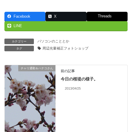
Threads
Facebook
X
LINE
パソコンのこととか
カテゴリー
周辺光量補正フォトショップ
タグ
チャリ通勤＆ハナコさん
前の記事
今日の桜堤の様子。
2013/04/25