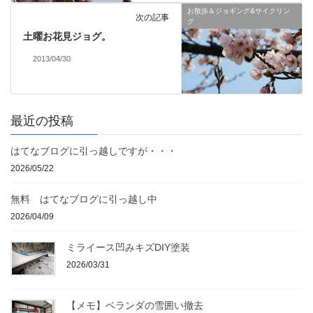
お散歩＆ジョギング&サイクリン
次の記事
グ
土曜お花見ジョグ。
2013/04/30
最近の投稿
はてなブログに引っ越しですが・・・
2026/05/22
無料 はてなブログに引っ越し中
2026/04/09
ミライース凹みキズDIY塗装
2026/03/31
【メモ】ベランダの雪囲い撤去