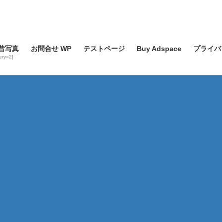
昔写真
お問合せ WP
テストページ
Buy Adspace
プライバ
lery=2]