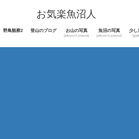
コ
ナ
ン
ビ
お気楽魚沼人
テ
ゲ
ン
ー
野鳥観察2
登山のブログ
お山の写真
魚沼の写真
少し
ツ
シ
[album=2,extend]
[album=1,extend]
[gal
へ
ョ
ス
ン
キ
に
ッ
移
プ
動