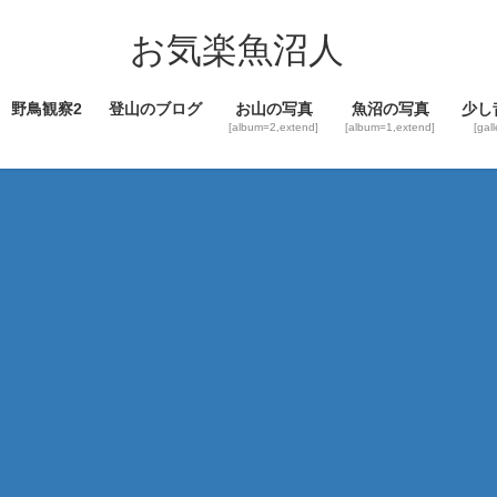
コ
ナ
ン
ビ
お気楽魚沼人
テ
ゲ
ン
ー
野鳥観察2
登山のブログ
お山の写真
魚沼の写真
少し
ツ
シ
[album=2,extend]
[album=1,extend]
[gal
へ
ョ
ス
ン
キ
に
ッ
移
プ
動