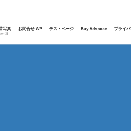
昔写真
お問合せ WP
テストページ
Buy Adspace
プライバ
lery=2]