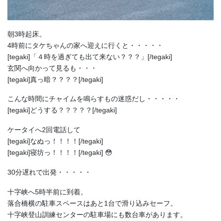
朝3時起床。
4時前にタケちゃんの家へ迎えに行くと・・・・・
[tegaki]「４時を過ぎても出て来ない？？？」[/tegaki]
玄関へ向かって見るも・・・
[tegaki]真っ暗？？？？[/tegaki]
こんな時間にチャイムを鳴らすもの迷惑だし・・・・・
[tegaki]どうする？？？？？[/tegaki]
ケータイへ2回電話して
[tegaki]なぬっ！！！！[/tegaki]
[tegaki]寝坊っ！！！！[/tegaki] 😳
30分遅れで出発・・・・・
十字峡へ5時半前に到着。
落合橋横の駐車スペースはあと1台で滑り込みセーフ。
十字峡登山訓練センターの駐車場にも数台車があります。