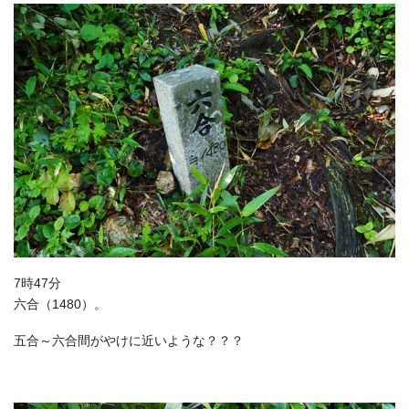
7時47分
六合（1480）。
五合～六合間がやけに近いような？？？