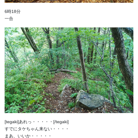
6時18分
一合
[tegaki]あれっ・・・・・[/tegaki]
すでにタケちゃん来ない・・・・
まあ、いいか・・・・・