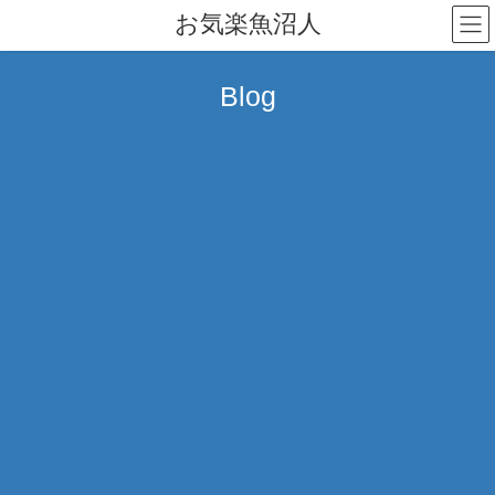
コ
ナ
お気楽魚沼人
ン
ビ
テ
ゲ
ン
ー
Blog
ツ
シ
へ
ョ
ス
ン
キ
に
ッ
移
プ
動