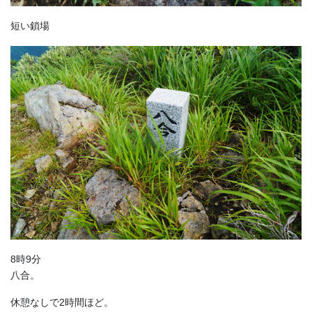
短い鎖場
8時9分
八合。
休憩なしで2時間ほど。