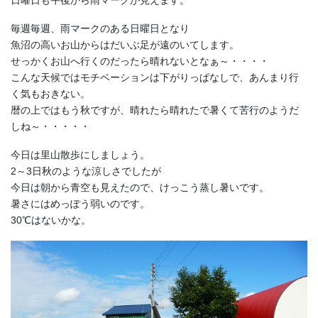
日曜日も午後から雨マークが見えます。
毎週毎週、雨マークのある日曜日となり
魚沼の高いお山からはだいぶ足が遠のいてします。
せっかくお山へ行くのだったら晴れないとなぁ～・・・・
こんな天候ではモチベーションは下がりっぱなしで、あんまり行
く気もおきない。
暦の上ではもう秋ですが、晴れたら晴れたで暑くて苦行のようだ
しね～・・・・・
今日は里山散歩にしましょう。
2～3日秋のような涼しさでしたが
今日は朝から青空も見えたので、けっこう蒸し暑いです。
暑さにはめっぽう弱いのです。
30℃はないかな。