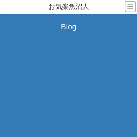
コ
ナ
お気楽魚沼人
ン
ビ
テ
ゲ
ン
ー
Blog
ツ
シ
へ
ョ
ス
ン
キ
に
ッ
移
プ
動