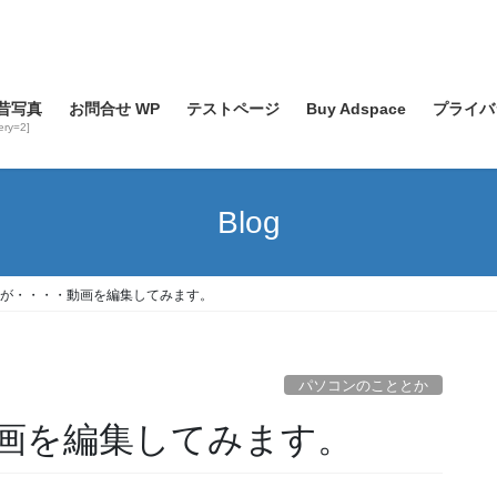
昔写真
お問合せ WP
テストページ
Buy Adspace
プライバ
lery=2]
Blog
が・・・・動画を編集してみます。
パソコンのこととか
画を編集してみます。