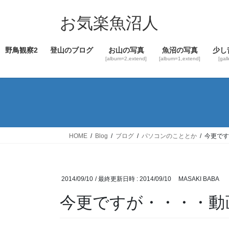
コ
ナ
ン
ビ
お気楽魚沼人
テ
ゲ
ン
ー
野鳥観察2
登山のブログ
お山の写真
魚沼の写真
少し
ツ
シ
[album=2,extend]
[album=1,extend]
[gal
へ
ョ
ス
ン
キ
に
ッ
移
プ
動
HOME
Blog
ブログ
パソコンのこととか
今更です
2014/09/10
/ 最終更新日時 :
2014/09/10
MASAKI BABA
今更ですが・・・・動