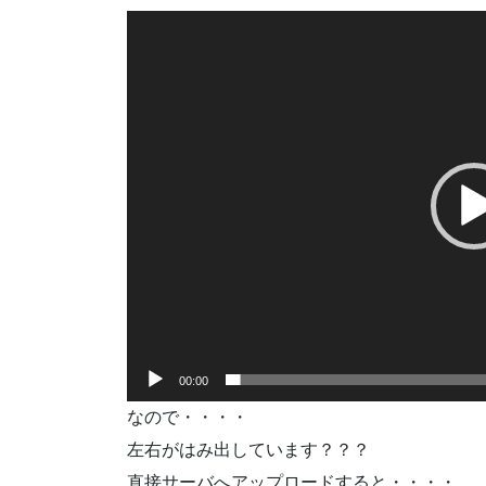
動
画
プ
レ
ー
ヤ
ー
00:00
なので・・・・
左右がはみ出しています？？？
直接サーバへアップロードすると・・・・