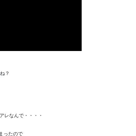
どね？
りにもアレなんで・・・・
てしまったので