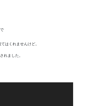
ので
も観てはくれませんけど。
生されました。