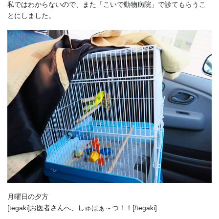
私ではわからないので、また「こいで動物病院」で診てもらうこ
とにしました。
月曜日の夕方
[tegaki]お医者さんへ、しゅぱぁ～つ！！[/tegaki]