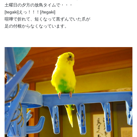
土曜日の夕方の放鳥タイムで・・・
[tegaki]えっ！！！[/tegaki]
喧嘩で折れて、短くなって黒ずんでいた爪が
足の付根からなくなっています。