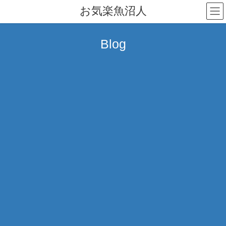
コ
ナ
お気楽魚沼人
ン
ビ
テ
ゲ
ン
ー
Blog
ツ
シ
へ
ョ
ス
ン
キ
に
ッ
移
プ
動