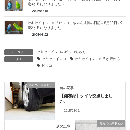
歳3ヶ月になりました～
2025/09/18
セキセイインコの「ピッコ」ちゃん成長の日記～8月10日で7
歳2ヶ月になりました～
2025/08/22
セキセイインコのピッコちゃん
カテゴリー
セキセイインコ
セキセイインコの爪が折れる
タグ
ピッコ
最近の出来事とか
前の記事
【備忘録】タイヤ交換しまし
た。
2015/03/31
最近の出来事とか
次の記事