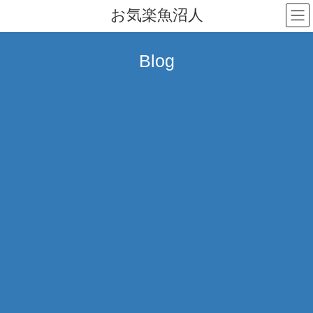
コ
ナ
お気楽魚沼人
ン
ビ
テ
ゲ
ン
ー
Blog
ツ
シ
へ
ョ
ス
ン
キ
に
ッ
移
プ
動