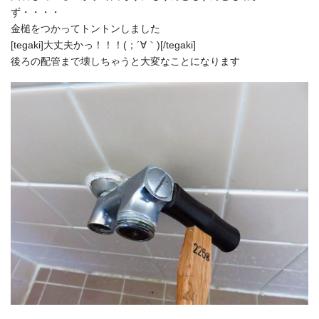
ず・・・・
金槌をつかってトントンしました
[tegaki]大丈夫かっ！！！(；´∀｀)[/tegaki]
後ろの配管まで壊しちゃうと大変なことになります