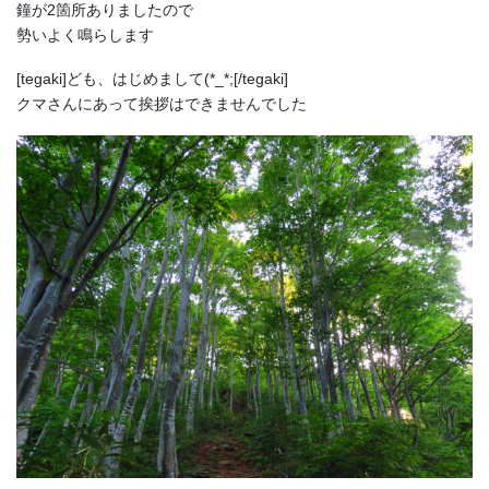
鐘が2箇所ありましたので
勢いよく鳴らします
[tegaki]ども、はじめまして(*_*;[/tegaki]
クマさんにあって挨拶はできませんでした