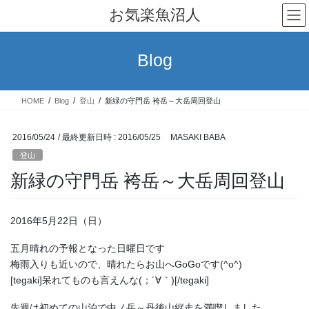
コ
ナ
お気楽魚沼人
ン
ビ
テ
ゲ
ン
ー
Blog
ツ
シ
へ
ョ
ス
ン
HOME
Blog
登山
新緑の守門岳 袴岳～大岳周回登山
キ
に
ッ
移
プ
動
2016/05/24
/ 最終更新日時 :
2016/05/25
MASAKI BABA
登山
新緑の守門岳 袴岳～大岳周回登山
2016年5月22日（日）
五月晴れの予報となった日曜日です
梅雨入りも近いので、晴れたらお山へGoGoです(^o^)
[tegaki]呆れてものも言えんな(；´∀｀)[/tegaki]
先週は初めての山泊で中ノ岳～丹後山縦走を満喫しました