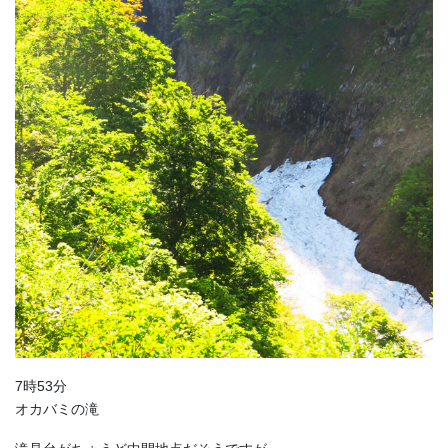
7時53分
オカバミの滝