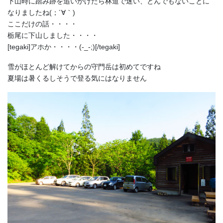
下山時に踏み跡を追いかけたら林道で迷い、とんでもないことに
なりましたね(；´∀｀)
ここだけの話・・・・
栃尾に下山しました・・・・
[tegaki]アホか・・・・(-_-;)[/tegaki]
雪がほとんど解けてからの守門岳は初めてですね
夏場は暑くるしそうで登る気にはなりません