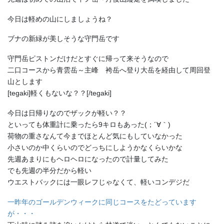
今日は軽めの山にしましょうね？
ブナの新緑が美しそうな守門岳です
守門岳ピストンだけだとすぐに帰って来そうなので
二口コースから青雲岳～主峰 袴岳へ登り大岳を経由して周回登
山とします
[tegaki]軽くもないな？？[/tegaki]
今日は日帰りなのでザックが軽い？？
といっても体重計に乗ったら9キロもあった(；´∀｀)
荷物の重さなんて今までほとんど気にもしていなかった
小さいのか中くらいのでどっちにしようかなくらいかな
先週あまりにもヘロヘロになったので計量してみた
でも先週の半分だから軽い
ウエストバックには一眼レフじゃなくて、軽いコンデジだ
一昨年のゴールデンウィークに同じコースをたどっています
が・・・