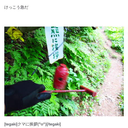
けっこう急だ
[tegaki]クマに挨拶(^o^)[/tegaki]