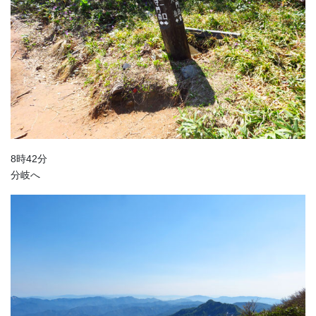
8時42分
分岐へ