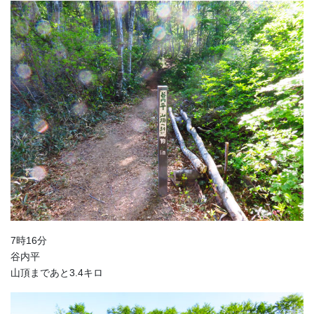
7時16分
谷内平
山頂まであと3.4キロ