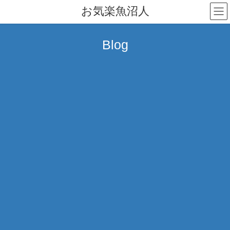
コ
ナ
お気楽魚沼人
ン
ビ
テ
ゲ
ン
ー
Blog
ツ
シ
へ
ョ
ス
ン
キ
に
ッ
移
プ
動