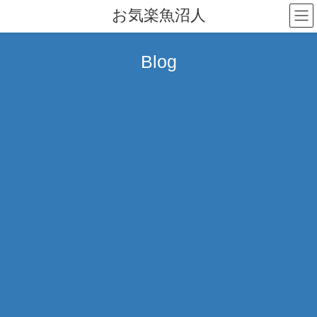
コ
ナ
お気楽魚沼人
ン
ビ
テ
ゲ
ン
ー
Blog
ツ
シ
へ
ョ
ス
ン
キ
に
ッ
移
プ
動