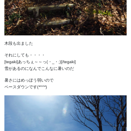
木段も出ました
それにしても・・・・
[tegaki]あっちぇ～～っ(・_・;)[/tegaki]
雪があるのになんでこんなに暑いのだ
暑さにはめっぽう弱いので
ペースダウンです(*^^*)