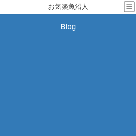
コ
ナ
お気楽魚沼人
ン
ビ
テ
ゲ
ン
ー
Blog
ツ
シ
へ
ョ
ス
ン
キ
に
ッ
移
プ
動