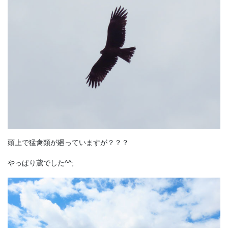
頭上で猛禽類が廻っていますが？？？
やっぱり鳶でした^^;