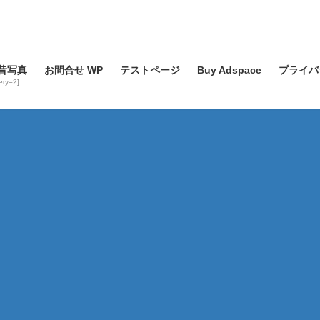
昔写真
お問合せ WP
テストページ
Buy Adspace
プライバ
lery=2]