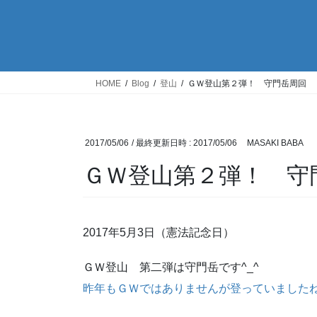
HOME
Blog
登山
ＧＷ登山第２弾！ 守門岳周回
2017/05/06
/ 最終更新日時 :
2017/05/06
MASAKI BABA
ＧＷ登山第２弾！ 守
2017年5月3日（憲法記念日）
ＧＷ登山 第二弾は守門岳です^_^
昨年もＧＷではありませんが登っていました