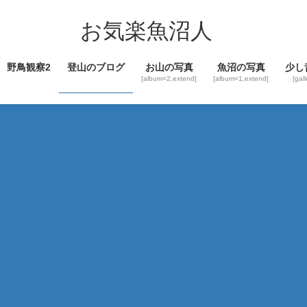
コ
ナ
ン
ビ
お気楽魚沼人
テ
ゲ
ン
ー
野鳥観察2
登山のブログ
お山の写真
魚沼の写真
少し
ツ
シ
[album=2,extend]
[album=1,extend]
[gal
へ
ョ
ス
ン
キ
に
ッ
移
プ
動