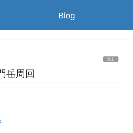
Blog
登山
門岳周回
ね