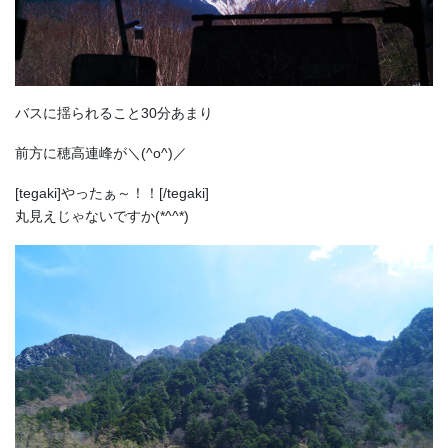
バスに揺られること30分あまり
前方に穂高連峰が＼(^o^)／
[tegaki]やったぁ～！！[/tegaki]
丸見えじゃないですか(*^^*)