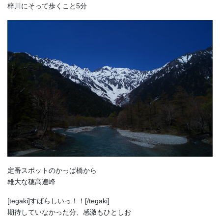
梓川にそって歩くこと5分
定番スポットのかっぱ橋から
雄大な穂高連峰
[tegaki]すばらしいっ！！[/tegaki]
期待していなかった分、感激もひとしお