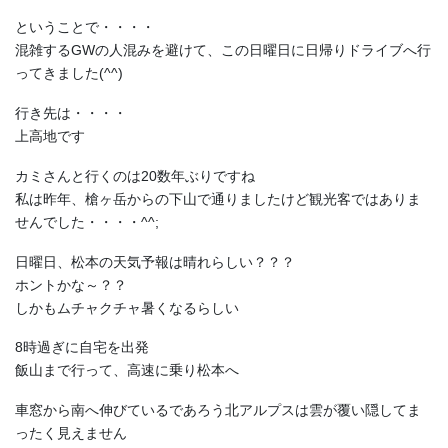
ということで・・・・
混雑するGWの人混みを避けて、この日曜日に日帰りドライブへ行
ってきました(^^)
行き先は・・・・
上高地です
カミさんと行くのは20数年ぶりですね
私は昨年、槍ヶ岳からの下山で通りましたけど観光客ではありま
せんでした・・・・^^;
日曜日、松本の天気予報は晴れらしい？？？
ホントかな～？？
しかもムチャクチャ暑くなるらしい
8時過ぎに自宅を出発
飯山まで行って、高速に乗り松本へ
車窓から南へ伸びているであろう北アルプスは雲が覆い隠してま
ったく見えません