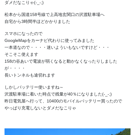
ダメだなこりゃ(-_-;)
松本から国道158号線で上高地玄関口の沢渡駐車場へ
自宅から3時間半ほどかかりました
スマホになったので
GoogleMapをカーナビ代わりに使ってみました
一本道なので・・・・迷いよういもないですけど・・・
そこそこ使えます
158の谷あいで電波が弱くなると動かなくなったりしました
が・・・・
長いトンネルも途切れます
しかしバッテリー使いますね～
沢渡駐車場に着いた時点で残量が40％になりました(-_-;)
昨日電気屋へ行って、10400のモバイルバッテリー買ったので
やっぱり充電しないとダメだなこりゃ