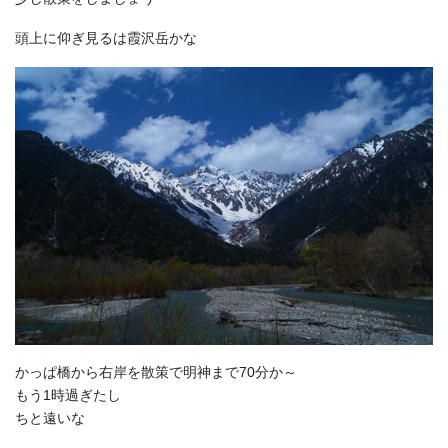
頭上に仰ぎ見るは霞沢岳かな
かっぱ橋から右岸を散策で明神まで70分か～
もう1時過ぎたし
ちと遠いな