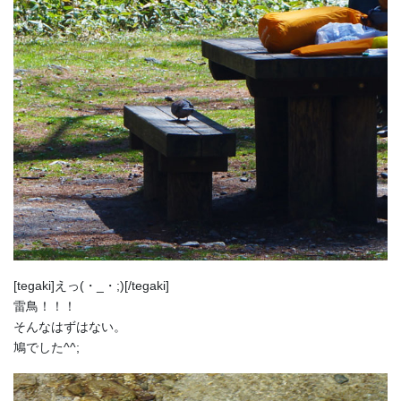
[tegaki]えっ(・_・;)[/tegaki]
雷鳥！！！
そんなはずはない。
鳩でした^^;