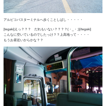
アルピコバスターミナルへ歩くことしばし・・・・・
[tegaki]えっ？？？ だれもいない？？？？(・_・;)[/tegaki]
こんなに空いているのでしたっけ？？上高地って・・・・
もうお昼近いからかな？？