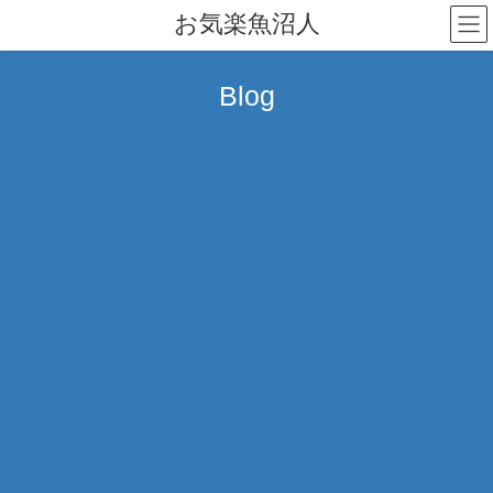
コ
ナ
お気楽魚沼人
ン
ビ
テ
ゲ
ン
ー
Blog
ツ
シ
へ
ョ
ス
ン
キ
に
ッ
移
プ
動