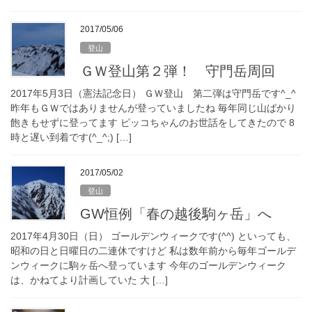
2017/05/06
登山
ＧＷ登山第２弾！ 守門岳周回
2017年5月3日（憲法記念日） ＧＷ登山 第二弾は守門岳です^_^
昨年もＧＷではありませんが登っていましたね 毎年同じ山ばかり
飽きもせずに登ってます ピッコちゃんのお世話をしてきたので 8
時と遅い到着です(^_^;) […]
2017/05/02
登山
GW恒例「春の越後駒ヶ岳」へ
2017年4月30日（日） ゴールデンウィークです(^^) といっても、
昭和の日と日曜日の二連休ですけど 私は数年前から毎年ゴールデ
ンウィークに駒ヶ岳へ登っています 今年のゴールデンウィーク
は、かねてより計画していた 大 […]