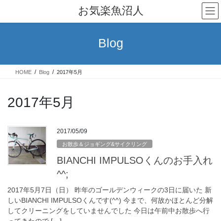
コ
ナ
お気楽魚沼人
ン
ビ
テ
ゲ
ン
ー
Blog
ツ
シ
へ
ョ
ス
ン
HOME
Blog
2017年5月
キ
に
ッ
移
プ
動
2017年5月
2017/05/09
お散歩＆ジョギング&サイクリング
BIANCHI IMPULSOくんのお手入れ
^^;
2017年5月7日（日） 昨年のゴールデンウィークの3日に届いた 新
しいBIANCHI IMPULSOくんです(^^) 今まで、何故かほとんど分解
してクリーニングをしていませんでした 今日は午前中お散歩へ行