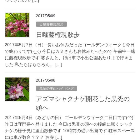
ってきたので […]
2017/05/09
日曜藤権現散歩
日曜藤権現散歩
2017年5月7日（日） 長いお休みだったゴールデンウィークも今日
で終わりです(-_-;) 今日はカミさんもお休みだったので 午前中一緒
に藤権現散歩です 婆さんと、姉は車で小出公園あたりまで行きま
した 私たちはもちろん、 […]
2017/05/08
魚沼の里山ハイキング
アズマシャクナゲ開花した黒禿の
頭へ
2017年5月4日（みどりの日） ゴールデンウィーク二日目です(^^)
昨日は守門岳へ登りました 今日は黒禿の頭への稜線に咲くシャク
ナゲの様子見に里山散歩です 10時前の遅い出発です 駐車スペース
には車が数台？？？ お寺 […]