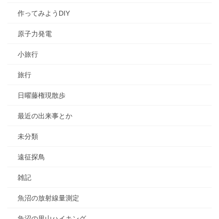
作ってみようDIY
原子力発電
小旅行
旅行
日曜藤権現散歩
最近の出来事とか
未分類
遠征探鳥
雑記
魚沼の放射線量測定
魚沼の里山ハイキング