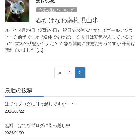
2017/05/01
魚沼の里山ハイキング
春たけなわ藤権現山歩
2017年4月29日（昭和の日） 祝日でお休みです(^^) ゴールデンウ
ィーク前半ですか 2連休ですけど(-_-;) 今日は寒気が入っているそ
うで 大気の状態が不安定？？ 急な雷雨に注意だそうですが 午前は
晴れていました […]
投
固
固
«
1
2
稿
定
定
ペ
ペ
の
最近の投稿
ー
ー
ペ
ジ
ジ
はてなブログに引っ越しですが・・・
ー
2026/05/22
ジ
送
無料 はてなブログに引っ越し中
り
2026/04/09