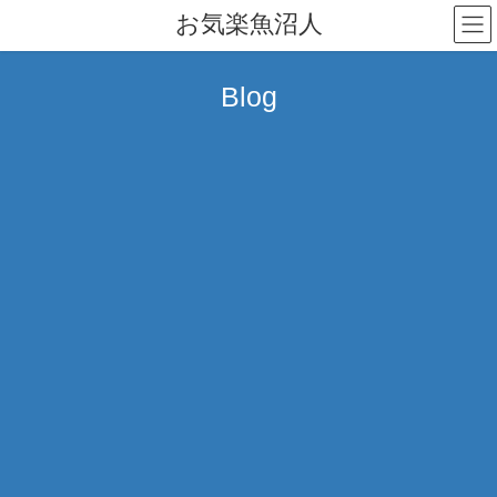
コ
ナ
お気楽魚沼人
ン
ビ
テ
ゲ
ン
ー
Blog
ツ
シ
へ
ョ
ス
ン
キ
に
ッ
移
プ
動