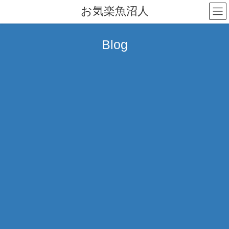
コ
ナ
お気楽魚沼人
ン
ビ
テ
ゲ
ン
ー
Blog
ツ
シ
へ
ョ
ス
ン
キ
に
ッ
移
プ
動