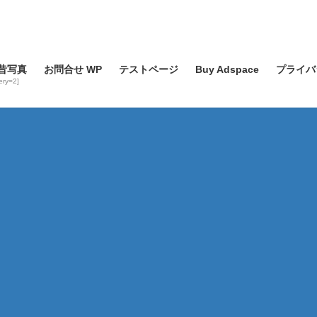
昔写真
お問合せ WP
テストページ
Buy Adspace
プライバ
lery=2]