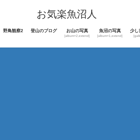
コ
ナ
ン
ビ
お気楽魚沼人
テ
ゲ
ン
ー
野鳥観察2
登山のブログ
お山の写真
魚沼の写真
少し
ツ
シ
[album=2,extend]
[album=1,extend]
[gal
へ
ョ
ス
ン
キ
に
ッ
移
プ
動