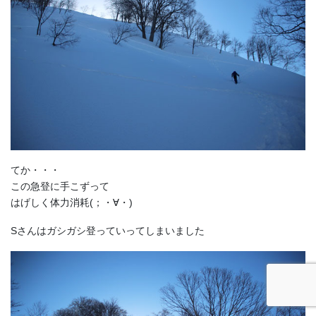
てか・・・
この急登に手こずって
はげしく体力消耗(；・∀・)
Sさんはガシガシ登っていってしまいました