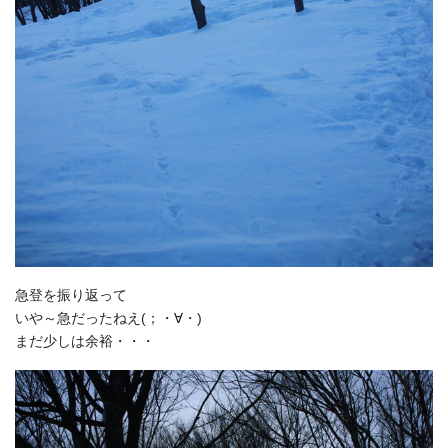
急登を振り返って
いや～急だったねえ(；・∀・)
まだ少しは余裕・・・