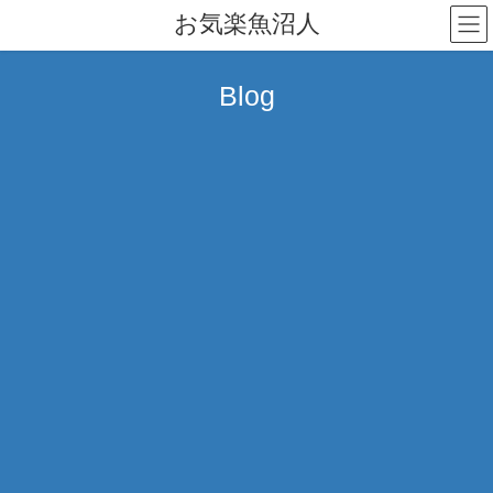
コ
ナ
お気楽魚沼人
ン
ビ
テ
ゲ
ン
ー
Blog
ツ
シ
へ
ョ
ス
ン
キ
に
ッ
移
プ
動