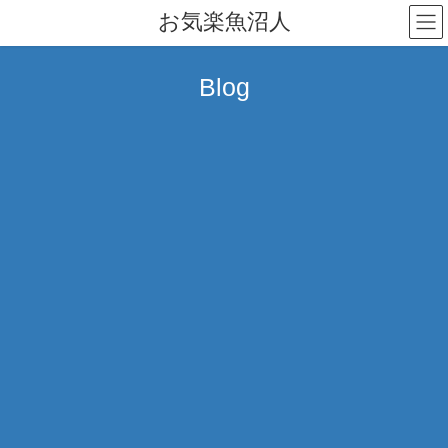
コ
ナ
お気楽魚沼人
ン
ビ
テ
ゲ
ン
ー
Blog
ツ
シ
へ
ョ
ス
ン
キ
に
ッ
移
プ
動