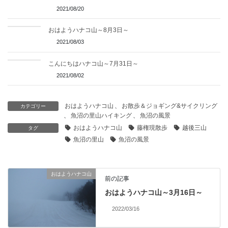
2021/08/20
おはようハナコ山～8月3日～
2021/08/03
こんにちはハナコ山～7月31日～
2021/08/02
おはようハナコ山
、
お散歩＆ジョギング&サイクリング
カテゴリー
、
魚沼の里山ハイキング
、
魚沼の風景
おはようハナコ山
藤権現散歩
越後三山
タグ
魚沼の里山
魚沼の風景
おはようハナコ山
前の記事
おはようハナコ山～3月16日～
2022/03/16