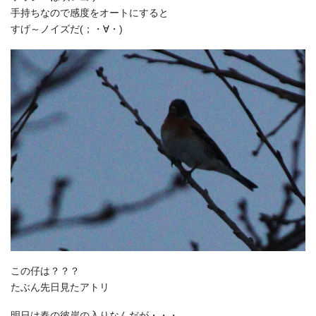
手持ちなので感度をオートにすると
すげ～ノイズだ(；・∀・)
この仔は？？？
たぶん先日見たアトリ
明日は春の彼岸の入りなんだが・・・