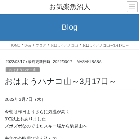
コ
ナ
お気楽魚沼人
ン
ビ
テ
ゲ
ン
ー
Blog
ツ
シ
へ
ョ
ス
ン
HOME
Blog
ブログ
おはようハナコ山
おはようハナコ山～3月17日～
キ
に
ッ
移
プ
動
2022/03/17
/ 最終更新日時 :
2022/03/17
MASAKI BABA
おはようハナコ山
おはようハナコ山～3月17日～
2022年3月7日（木）
今朝は昨日よりさらに気温が高く
3℃以上もありました
ズボズボなのでまたスキー場から駒見山へ
去年の今時期は冷え込んで