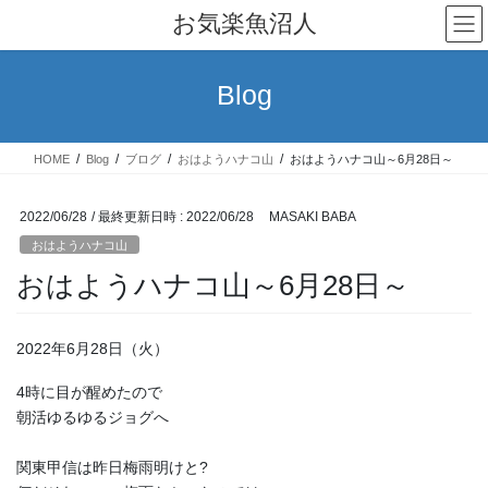
コ
ナ
お気楽魚沼人
ン
ビ
テ
ゲ
ン
ー
Blog
ツ
シ
へ
ョ
ス
ン
HOME
Blog
ブログ
おはようハナコ山
おはようハナコ山～6月28日～
キ
に
ッ
移
プ
動
2022/06/28
/ 最終更新日時 :
2022/06/28
MASAKI BABA
おはようハナコ山
おはようハナコ山～6月28日～
2022年6月28日（火）
4時に目が醒めたので
朝活ゆるゆるジョグへ
関東甲信は昨日梅雨明けと?