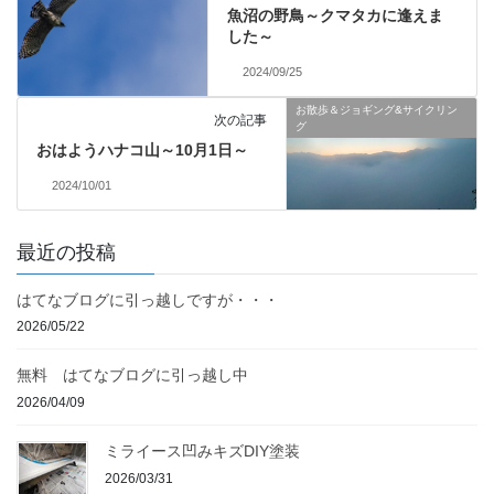
魚沼の野鳥～クマタカに逢えま
した～
2024/09/25
お散歩＆ジョギング&サイクリン
次の記事
グ
おはようハナコ山～10月1日～
2024/10/01
最近の投稿
はてなブログに引っ越しですが・・・
2026/05/22
無料 はてなブログに引っ越し中
2026/04/09
ミライース凹みキズDIY塗装
2026/03/31