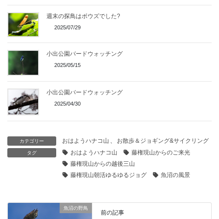
週末の探鳥はボウズでした?
2025/07/29
小出公園バードウォッチング
2025/05/15
小出公園バードウォッチング
2025/04/30
おはようハナコ山
、
お散歩＆ジョギング&サイクリング
カテゴリー
おはようハナコ山
藤権現山からのご来光
タグ
藤権現山からの越後三山
藤権現山朝活ゆるゆるジョグ
魚沼の風景
魚沼の野鳥
前の記事