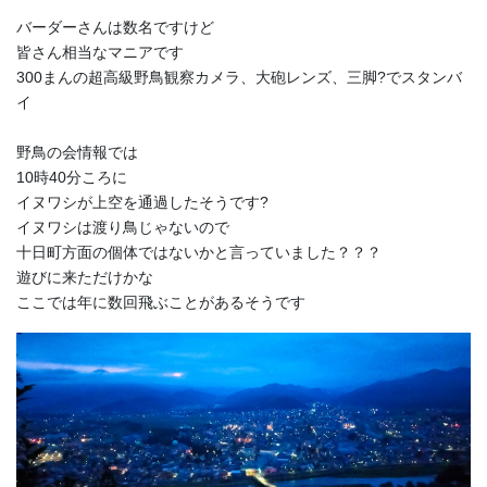
バーダーさんは数名ですけど
皆さん相当なマニアです
300まんの超高級野鳥観察カメラ、大砲レンズ、三脚?でスタンバ
イ
野鳥の会情報では
10時40分ころに
イヌワシが上空を通過したそうです?
イヌワシは渡り鳥じゃないので
十日町方面の個体ではないかと言っていました？？？
遊びに来ただけかな
ここでは年に数回飛ぶことがあるそうです