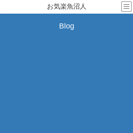
コ
ナ
お気楽魚沼人
ン
ビ
テ
ゲ
ン
ー
Blog
ツ
シ
へ
ョ
ス
ン
キ
に
ッ
移
プ
動