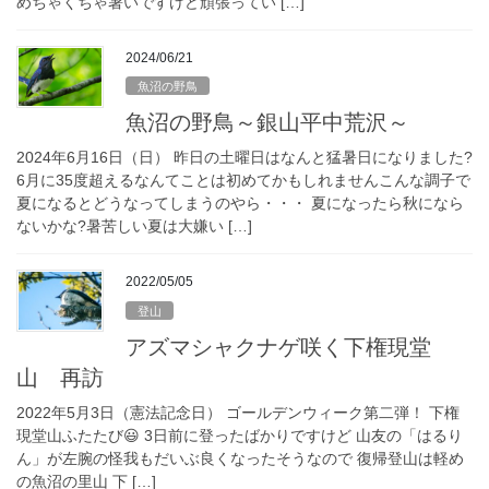
めちゃくちゃ暑いですけど頑張ってい […]
2024/06/21
魚沼の野鳥
魚沼の野鳥～銀山平中荒沢～
2024年6月16日（日） 昨日の土曜日はなんと猛暑日になりました?
6月に35度超えるなんてことは初めてかもしれませんこんな調子で
夏になるとどうなってしまうのやら・・・ 夏になったら秋になら
ないかな?暑苦しい夏は大嫌い […]
2022/05/05
登山
アズマシャクナゲ咲く下権現堂
山 再訪
2022年5月3日（憲法記念日） ゴールデンウィーク第二弾！ 下権
現堂山ふたたび😃 3日前に登ったばかりですけど 山友の「はるり
ん」が左腕の怪我もだいぶ良くなったそうなので 復帰登山は軽め
の魚沼の里山 下 […]