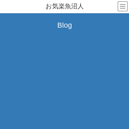
コ
ナ
お気楽魚沼人
ン
ビ
テ
ゲ
ン
ー
Blog
ツ
シ
へ
ョ
ス
ン
キ
に
ッ
移
プ
動