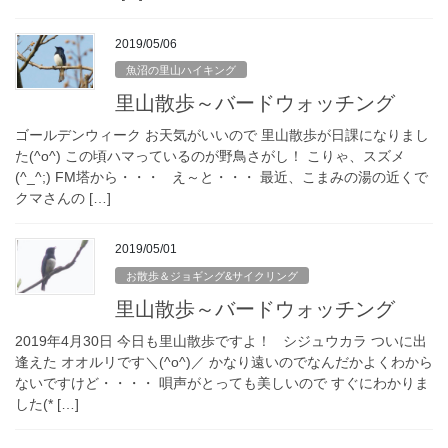
2019/05/06
魚沼の里山ハイキング
里山散歩～バードウォッチング
ゴールデンウィーク お天気がいいので 里山散歩が日課になりまし
た(^o^) この頃ハマっているのが野鳥さがし！ こりゃ、スズメ
(^_^;) FM塔から・・・ え～と・・・ 最近、こまみの湯の近くで
クマさんの […]
2019/05/01
お散歩＆ジョギング&サイクリング
里山散歩～バードウォッチング
2019年4月30日 今日も里山散歩ですよ！ シジュウカラ ついに出
逢えた オオルリです＼(^o^)／ かなり遠いのでなんだかよくわから
ないですけど・・・・ 唄声がとっても美しいので すぐにわかりま
した(* […]