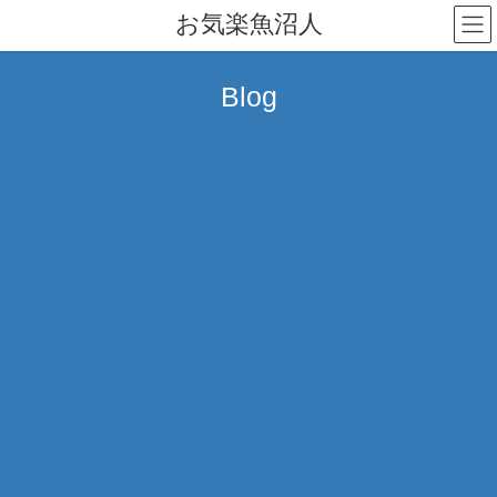
コ
ナ
お気楽魚沼人
ン
ビ
テ
ゲ
ン
ー
Blog
ツ
シ
へ
ョ
ス
ン
キ
に
ッ
移
プ
動