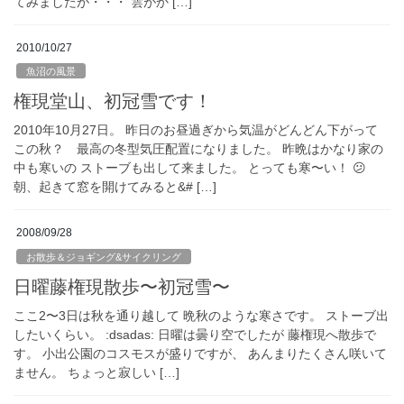
てみましたが・・・ 雲がか […]
2010/10/27
魚沼の風景
権現堂山、初冠雪です！
2010年10月27日。 昨日のお昼過ぎから気温がどんどん下がって
この秋？ 最高の冬型気圧配置になりました。 昨晩はかなり家の
中も寒いの ストーブも出して来ました。 とっても寒〜い！ 😕
朝、起きて窓を開けてみると&# […]
2008/09/28
お散歩＆ジョギング&サイクリング
日曜藤権現散歩〜初冠雪〜
ここ2〜3日は秋を通り越して 晩秋のような寒さです。 ストーブ出
したいくらい。 :dsadas: 日曜は曇り空でしたが 藤権現へ散歩で
す。 小出公園のコスモスが盛りですが、 あんまりたくさん咲いて
ません。 ちょっと寂しい […]