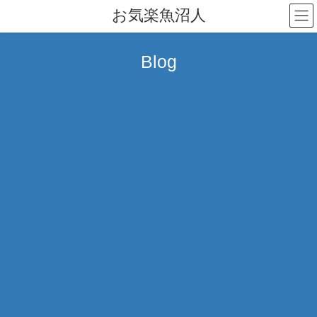
コ
ナ
お気楽魚沼人
ン
ビ
テ
ゲ
ン
ー
Blog
ツ
シ
へ
ョ
ス
ン
キ
に
ッ
移
プ
動